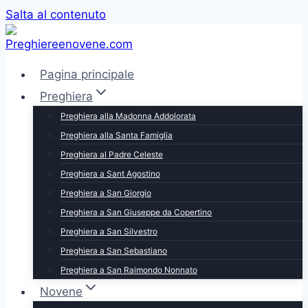
Salta al contenuto
Pagina principale
Preghiera
Preghiera alla Madonna Addolorata
Preghiera alla Santa Famiglia
Preghiera al Padre Celeste
Preghiera a Sant Agostino
Preghiera a San Giorgio
Preghiera a San Giuseppe da Copertino
Preghiera a San Silvestro
Preghiera a San Sebastiano
Preghiera a San Raimondo Nonnato
Novene