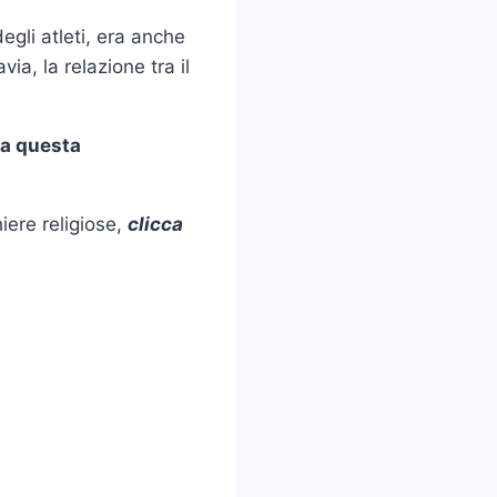
egli atleti, era anche
ia, la relazione tra il
za questa
iere religiose,
clicca