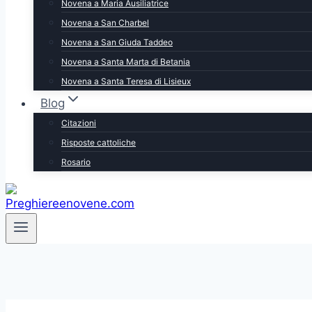
Novena a Maria Ausiliatrice
Novena a San Charbel
Novena a San Giuda Taddeo
Novena a Santa Marta di Betania
Novena a Santa Teresa di Lisieux
Blog
Citazioni
Risposte cattoliche
Rosario