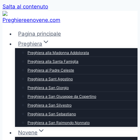
Salta al contenuto
Pagina principale
Preghiera
Preghiera alla Madonna Addolorata
Preghiera alla Santa Famiglia
Preghiera al Padre Celeste
Preghiera a Sant Agostino
Preghiera a San Giorgio
Preghiera a San Giuseppe da Copertino
Preghiera a San Silvestro
Preghiera a San Sebastiano
Preghiera a San Raimondo Nonnato
Novene