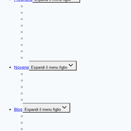
Preghiera alla Madonna Addolorata
Preghiera alla Santa Famiglia
Preghiera al Padre Celeste
Preghiera a Sant Agostino
Preghiera a San Giorgio
Preghiera a San Giuseppe da Copertino
Preghiera a San Silvestro
Preghiera a San Sebastiano
Preghiera a San Raimondo Nonnato
Novene
Espandi il menu figlio
Novena a Maria Ausiliatrice
Novena a San Charbel
Novena a San Giuda Taddeo
Novena a Santa Marta di Betania
Novena a Santa Teresa di Lisieux
Blog
Espandi il menu figlio
Citazioni
Risposte cattoliche
Rosario