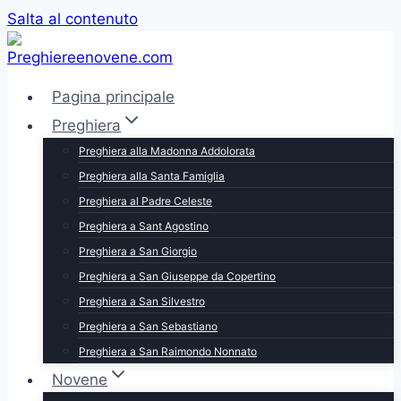
Salta al contenuto
Pagina principale
Preghiera
Preghiera alla Madonna Addolorata
Preghiera alla Santa Famiglia
Preghiera al Padre Celeste
Preghiera a Sant Agostino
Preghiera a San Giorgio
Preghiera a San Giuseppe da Copertino
Preghiera a San Silvestro
Preghiera a San Sebastiano
Preghiera a San Raimondo Nonnato
Novene