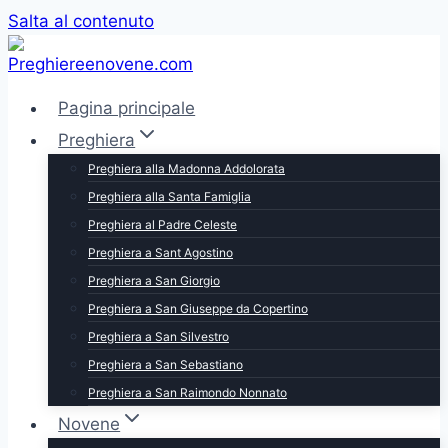
Salta al contenuto
Pagina principale
Preghiera
Preghiera alla Madonna Addolorata
Preghiera alla Santa Famiglia
Preghiera al Padre Celeste
Preghiera a Sant Agostino
Preghiera a San Giorgio
Preghiera a San Giuseppe da Copertino
Preghiera a San Silvestro
Preghiera a San Sebastiano
Preghiera a San Raimondo Nonnato
Novene